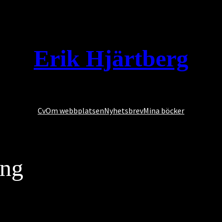
Erik Hjärtberg
Cv
Om webbplatsen
Nyhetsbrev
Mina böcker
ing