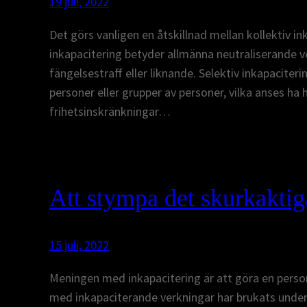
19 juli, 2022
Det görs vanligen en åtskillnad mellan kollektiv in
inkapacitering betyder allmänna neutraliserande v
fängelsestraff eller liknande. Selektiv inkapacite
personer eller grupper av personer, vilka anses ha 
frihetsinskränkningar…
Att stympa det skurkaktig
15 juli, 2022
Meningen med inkapacitering är att göra en person 
med inkapaciterande verkningar har brukats under l