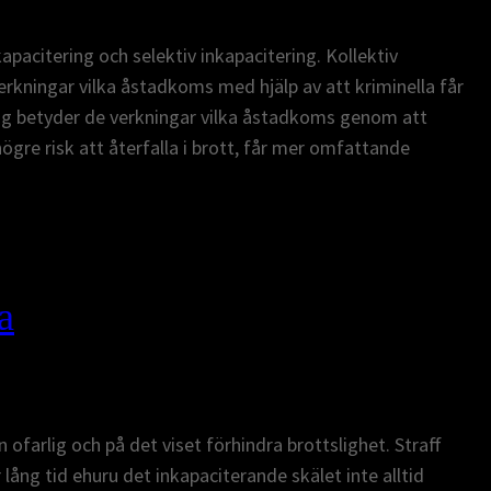
kapacitering och selektiv inkapacitering. Kollektiv
erkningar vilka åstadkoms med hjälp av att kriminella får
ring betyder de verkningar vilka åstadkoms genom att
högre risk att återfalla i brott, får mer omfattande
a
ofarlig och på det viset förhindra brottslighet. Straff
ång tid ehuru det inkapaciterande skälet inte alltid