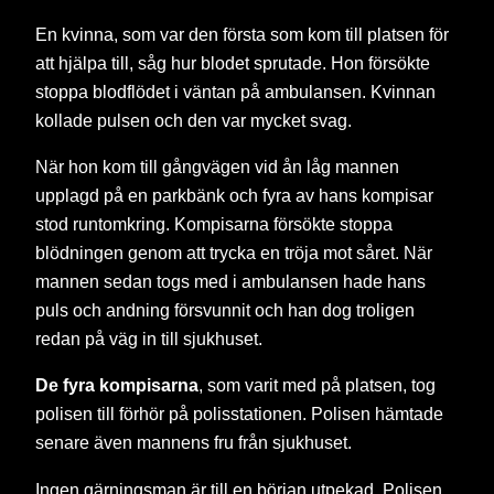
En kvinna, som var den första som kom till platsen för
att hjälpa till, såg hur blodet sprutade. Hon försökte
stoppa blodflödet i väntan på ambulansen. Kvinnan
kollade pulsen och den var mycket svag.
När hon kom till gångvägen vid ån låg mannen
upplagd på en parkbänk och fyra av hans kompisar
stod runtomkring. Kompisarna försökte stoppa
blödningen genom att trycka en tröja mot såret. När
mannen sedan togs med i ambulansen hade hans
puls och andning försvunnit och han dog troligen
redan på väg in till sjukhuset.
De fyra kompisarna
, som varit med på platsen, tog
polisen till förhör på polisstationen. Polisen hämtade
senare även mannens fru från sjukhuset.
Ingen gärningsman är till en början utpekad. Polisen