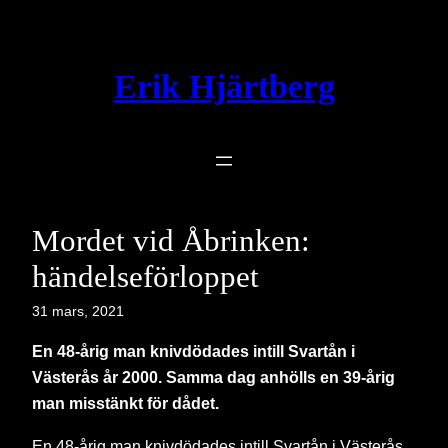
Hoppa
till
innehåll
Erik Hjärtberg
Mordet vid Åbrinken:
händelseförloppet
31 mars, 2021
En 48-årig man knivdödades intill Svartån i
Västerås år 2000.
Samma dag anhölls en 39-årig
man misstänkt för dådet.
En 48-årig man knivdödades intill Svartån i Västerås