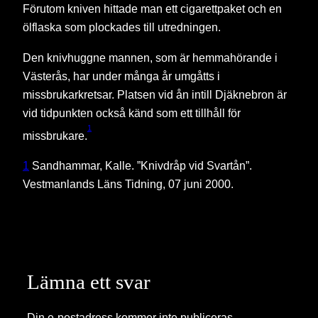
Förutom kniven hittade man ett cigarettpaket och en
ölflaska som plockades till utredningen.
Den knivhuggne mannen, som är hemmahörande i
Västerås, har under många år umgåtts i
missbrukarkretsar. Platsen vid ån intill Djäknebron är
vid tidpunkten också känd som ett tillhåll för
1
missbrukare.
1
Sandhammar, Kalle. ”Knivdråp vid Svartån”.
Vestmanlands Läns Tidning, 07 juni 2000.
Lämna ett svar
Din e-postadress kommer inte publiceras.