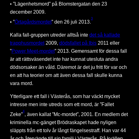
• ”Lägenhetsmord” på Blomstergatan den 23
december 2009.
3
• ”
Örtagårdsmordet
” den 26 juli 2013.
Kalla fall-gruppen utreder alltså inte
det så kallade
trapphusmordet
2009,
dödsfallet på Ibis
2011 eller
”
Power Meet-mordet
” 2013. Gemensamt för dessa fall
är att rättsväsendet inte har kunnat utesluta andra
dödsorsaker än våld. Däremot är det ju fritt för var och
en att ha teorier om att även dessa fall skulle kunna
vara mord.
Ytterligare ett fall i Västerås, som har väckt mycket
intresse men inte utreds som ett mord, är ”Fallet
4
Zeke”
, även kallat ”Mc-mordet”, 2001. En medlem det
kriminella mc-gänget Brödraskapet hade nyligen
släppts från ett tolv år långt fängelsestraff. Han var 44
år och återvände till sin familj i Västerås. På kvällen