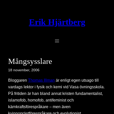
Hoppa
till
innehåll
Erik Hjärtberg
Mångsysslare
18 november, 2006
Bloggaren
Thomas Illman
är enligt egen utsago till
vardags lektor i fysik och kemi vid Vasa övningsskola.
På fritiden är han bland annat kristen fundamentalist,
islamofob, homofob, antifeminist och
kärnkraftsförespråkare – men även
kvinnoprästförespråkare och evolutionist.