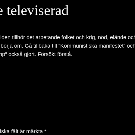
e televiserad
en tillhör det arbetande folket och krig, nöd, elände oc
ja om. Gå tillbaka till ”Kommunistiska manifestet” och f
” också gjort. Försökt förstå.
iska fält är märkta
*