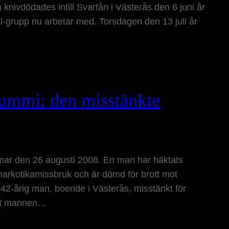
 knivdödades intill Svartån i Västerås den 6 juni år
all-grupp nu arbetar med. Torsdagen den 13 juli år
ummi: den misstänkte
ar den 26 augusti 2008. En man har häktats
narkotikamissbruk och är dömd för brott mot
42-årig man, boende i Västerås, misstänkt för
att mannen…