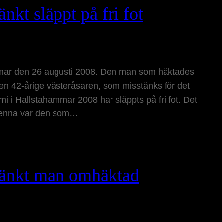
kt släppt på fri fot
mar den 26 augusti 2008. Den man som häktades
 Den 42-årige västeråsaren, som misstänks för det
i Hallstahammar 2008 har släppts på fri fot. Det
Wenna var den som…
tänkt man omhäktad