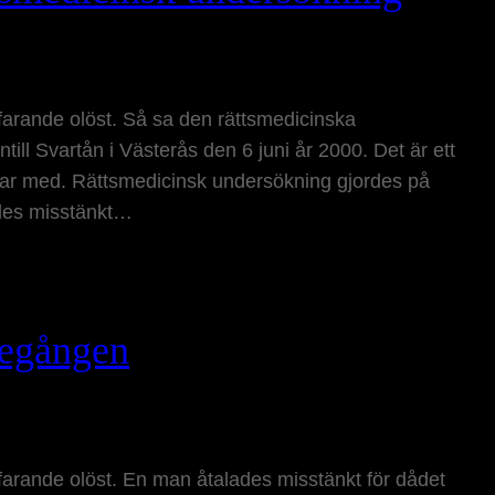
tfarande olöst. Så sa den rättsmedicinska
ll Svartån i Västerås den 6 juni år 2000. Det är ett
betar med. Rättsmedicinsk undersökning gjordes på
ades misstänkt…
tegången
tfarande olöst. En man åtalades misstänkt för dådet