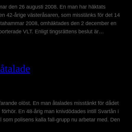
ar den 26 augusti 2008. En man har häktats
en 42-årige västeråsaren, som misstänks för det 14
lstahammar 2008, omhäktades den 2 december en
orterade VLT. Enligt tingsrättens beslut är…
åtalade
tfarande olöst. En man åtalades misstänkt för dådet
 förhör. En 48-årig man knivdödades intill Svartån i
ll som polisens kalla fall-grupp nu arbetar med. Den