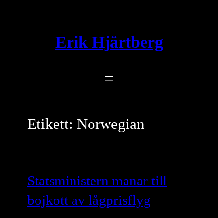
Hoppa
till
innehåll
Erik Hjärtberg
Etikett:
Norwegian
Statsministern manar till
bojkott av lågprisflyg