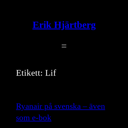
Hoppa
till
innehåll
Erik Hjärtberg
Etikett:
Lif
Ryanair på svenska – även
som e-bok