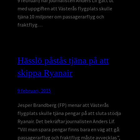
9 februari) har journalisten Anders Lif gått ut
med uppgiften att Västerås flygplats skulle
tjäna 10 miljoner om passagerarflyg och
fraktflyg…
Hässlö påstås tjäna på att
skippa Ryanair
9 februari, 2015
Jesper Brandberg (FP) menar att Västerås
flygplats skulle tjäna pengar på att sluta stödja
Ryanair. Det bekräftar journalisten Anders Lif.
”Vill man spara pengar finns bara en väg att gå:
passagerarflyg och fraktflyg måste avvecklas”,