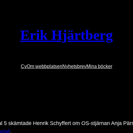
Erik Hjärtberg
Cv
Om webbplatsen
Nyhetsbrev
Mina böcker
 5 skämtade Henrik Schyffert om OS-stjärnan Anja Pärs
sumé
.