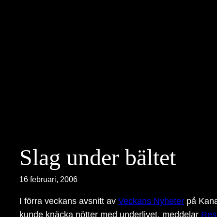
Hoppa
till
innehåll
Slag under bältet
16 februari, 2006
I förra veckans avsnitt av
Veckans Nyheter
på Kanal
kunde knäcka nötter med underlivet, meddelar
Re