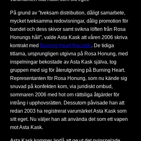
På grund av ”tveksam distribution, dåligt samarbete,
mycket tveksamma redovisningar, dålig promotion för
bandet och dess skivor samt svikna löften från Rosa
Honungs håll”, valde Asta Kask att våren 2006 skriva
kontrakt med
Burning Heart Records
. De tidiga
titlarna, ursprungligen utgivna på Rosa Honung, med
inspelningar bekostade av Asta Kask själva, tog
gruppen med sig för återutgivning på Burning Heart.
Representanten för Rosa Honung, som nu kände sig
snuvad på konfekten kom, via juridiskt ombud,
sommaren 2006 med hot om rättsliga åtgärder för
intrång i upphovsrätten. Dessutom påvisade han att
redan 2003 ha registrerat varumärket Asta Kask som
sitt eget. Nu väljer han att använda det som ett vapen
mot Asta Kask.
Asta Kask kommer ändå att ge ut det nyinspelade