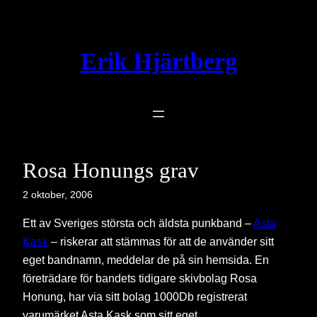
Hoppa
till
innehåll
Erik Hjärtberg
Rosa Honungs grav
2 oktober, 2006
Ett av Sveriges största och äldsta punkband –
Asta
Kask
– riskerar att stämmas för att de använder sitt
eget bandnamn, meddelar de på sin hemsida. En
företrädare för bandets tidigare skivbolag Rosa
Honung, har via sitt bolag 1000Db registrerat
varumärket Asta Kask som sitt eget.