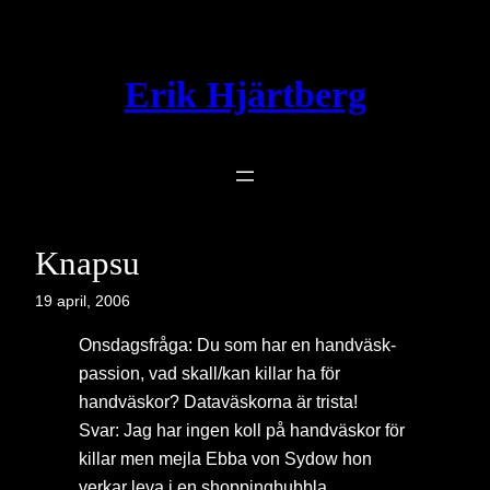
Hoppa
till
innehåll
Erik Hjärtberg
Knapsu
19 april, 2006
Onsdagsfråga: Du som har en handväsk-
passion, vad skall/kan killar ha för
handväskor? Dataväskorna är trista!
Svar: Jag har ingen koll på handväskor för
killar men mejla Ebba von Sydow hon
verkar leva i en shoppingbubbla.