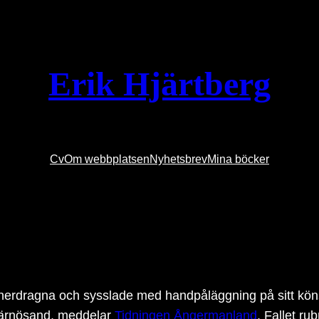
Erik Hjärtberg
Cv
Om webbplatsen
Nyhetsbrev
Mina böcker
nerdragna och sysslade med handpåläggning på sitt könso
 Härnösand, meddelar
Tidningen Ångermanland
. Fallet r