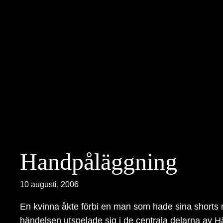
Hoppa
till
innehåll
Handpåläggning
10 augusti, 2006
En kvinna åkte förbi en man som hade sina shorts 
händelsen utspelade sig i de centrala delarna av