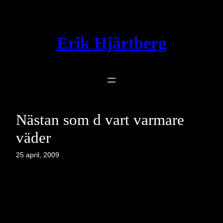
Hoppa
till
innehåll
Erik Hjärtberg
Nästan som d vart varmare
väder
25 april, 2009