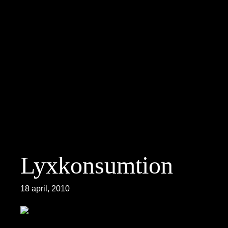
Hoppa
till
innehåll
Lyxkonsumtion
18 april, 2010