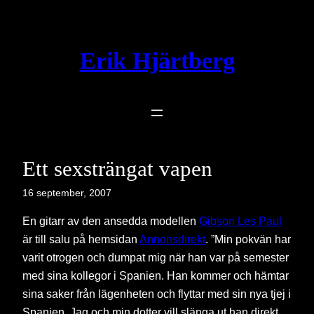
Hoppa
till
innehåll
Erik Hjärtberg
Ett sexsträngat vapen
16 september, 2007
En gitarr av den ansedda modellen
Gibson Les Paul
är till salu på hemsidan
Annonsdirekt
. ”Min pokvän har
varit otrogen och dumpat mig när han var på semester
med sina kollegor i Spanien. Han kommer och hämtar
sina saker från lägenheten och flyttar med sin nya tjej i
Spanien. Jag och min dotter vill slänga ut han direkt