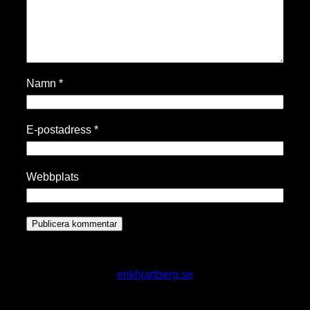
Namn
*
E-postadress
*
Webbplats
erikhjartberg.se