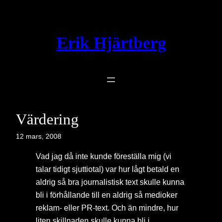
Hoppa
till
innehåll
Erik Hjärtberg
Värdering
12 mars, 2008
Vad jag då inte kunde föreställa mig (vi
talar tidigt sjuttiotal) var hur lågt betald en
aldrig så bra journalistisk text skulle kunna
bli i förhållande till en aldrig så medioker
reklam- eller PR-text. Och än mindre, hur
liten skillnaden skulle kunna bli i