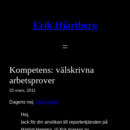
Hoppa
till
innehåll
Erik Hjärtberg
Kompetens: välskrivna
arbetsprover
25 mars, 2011
Dagens nej:
Aftonbladet
Hej,
tack för din ansökan till reportertjänsten på
Härligt Hemma. Vi fick massor av