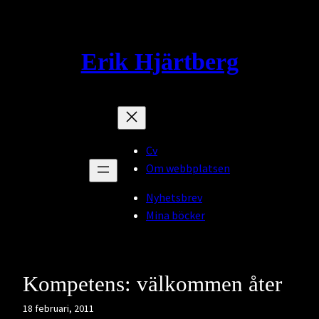
Hoppa
till
innehåll
Erik Hjärtberg
Cv
Om webbplatsen
Nyhetsbrev
Mina böcker
Kompetens: välkommen åter
18 februari, 2011