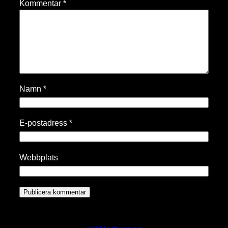
Kommentar
*
Namn
*
E-postadress
*
Webbplats