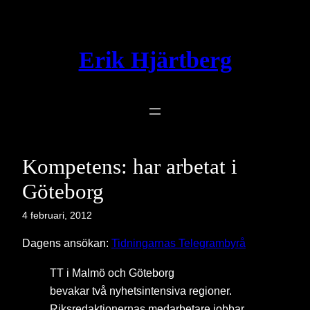
Hoppa
till
innehåll
Erik Hjärtberg
Kompetens: har arbetat i
Göteborg
4 februari, 2012
Dagens ansökan:
Tidningarnas Telegrambyrå
TT i Malmö och Göteborg
bevakar två nyhetsintensiva regioner.
Riksredaktionernas medarbetare jobbar