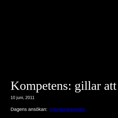
Hoppa
till
innehåll
Kompetens: gillar at
10 juni, 2011
Dagens ansökan:
Göteborgsposten