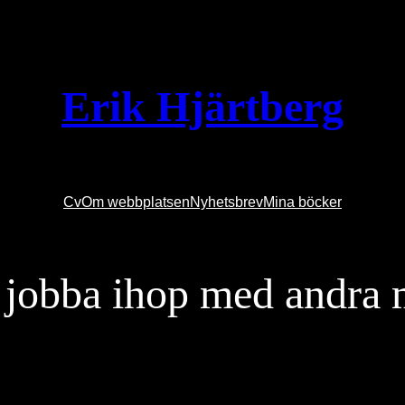
Erik Hjärtberg
Cv
Om webbplatsen
Nyhetsbrev
Mina böcker
t jobba ihop med andra