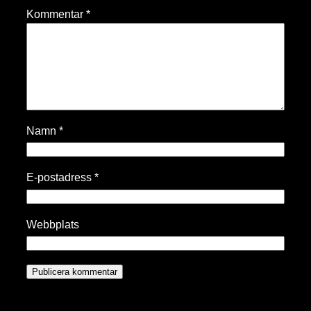
Kommentar
*
Namn
*
E-postadress
*
Webbplats