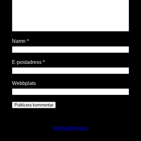
Namn
*
E-postadress
*
Webbplats
erikhjartberg.se