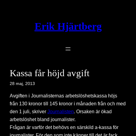
Hoppa
till
innehåll
Erik Hjärtberg
Kassa får höjd avgift
28 maj, 2013
Avgiften i Journalisternas arbetslöshetskassa höjs
från 130 kronor till 145 kronor i månaden från och med
den 1 juli, skriver
Journalisten
. Orsaken är ökad
arbetslöshet bland journalister.
Frågan är varför det behövs en särskild a-kassa för
journalister. För den som inte känner till det är fack