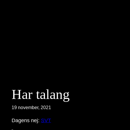
Hoppa
till
innehåll
Har talang
19 november, 2021
Dagens nej:
SVT