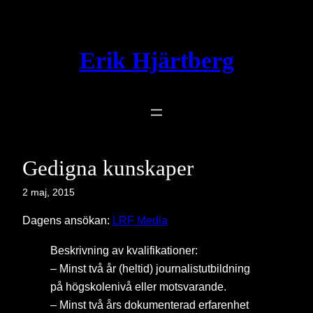
Hoppa
till
innehåll
Erik Hjärtberg
Gedigna kunskaper
2 maj, 2015
Dagens ansökan:
LRF Media
Beskrivning av kvalifikationer:
– Minst två år (heltid) journalistutbildning
på högskolenivå eller motsvarande.
– Minst två års dokumenterad erfarenhet