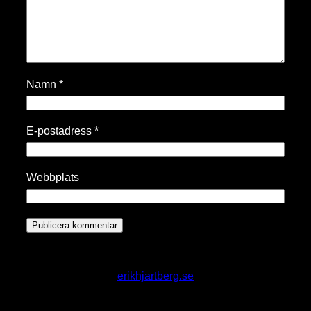
Namn
*
E-postadress
*
Webbplats
erikhjartberg.se