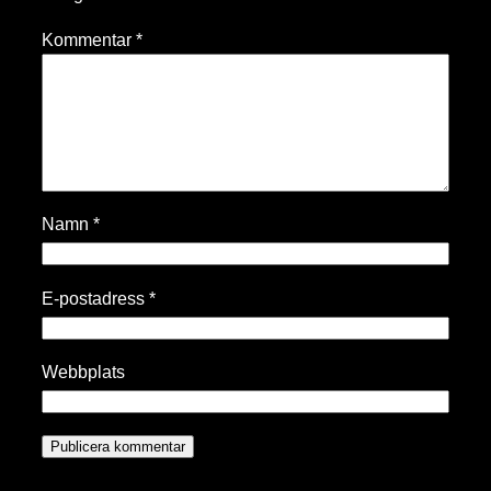
Kommentar
*
Namn
*
E-postadress
*
Webbplats