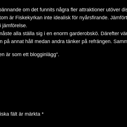
 spännande om det funnits några fler attraktioner utöver 
om är Fiskekyrkan inte idealisk för nyårsfirande. Jämför
 jämförelse.
åste alla ställa sig i en enorm garderobskö. Därefter vänta
sten på annat håll medan andra tänker på refrängen. Samm
n är som ett blogginlägg”.
iska fält är märkta
*