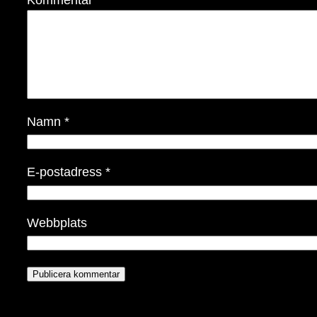
Namn
*
E-postadress
*
Webbplats