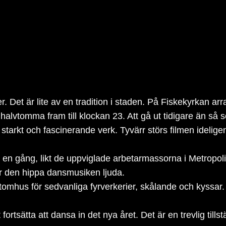
ter. Det är lite av en tradition i staden. På Fiskekyrkan 
 halvtomma fram till klockan 23. Att gå ut tidigare än så
t starkt och fascinerande verk. Tyvärr störs filmen ideli
på en gång, likt de uppviglade arbetarmassorna i Metropo
er den hippa dansmusiken ljuda.
 utomhus för sedvanliga fyrverkerier, skålande och kyssar. A
ortsätta att dansa in det nya året. Det är en trevlig tills