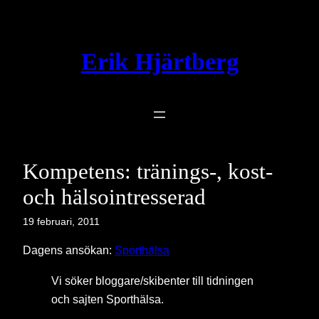
Hoppa
till
innehåll
Erik Hjärtberg
Kompetens: tränings-, kost-
och hälsointresserad
19 februari, 2011
Dagens ansökan:
Sporthälsa
Vi söker bloggare/skibenter till tidningen
och sajten Sporthälsa.