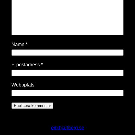
Namn
*
E-postadress
*
Webbplats
erikhjartberg.se