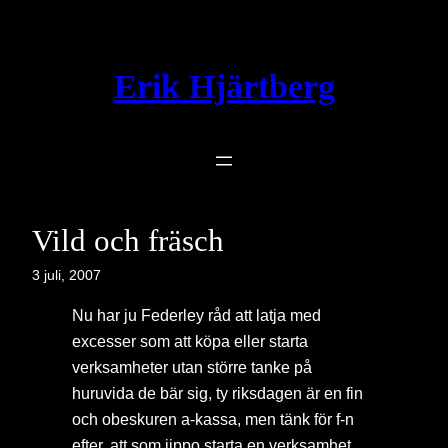
Hoppa
till
innehåll
Erik Hjärtberg
Vild och fräsch
3 juli, 2007
Nu har ju Federley råd att latja med
excesser som att köpa eller starta
verksamheter utan större tanke på
huruvida de bär sig, ty riksdagen är en fin
och obeskuren a-kassa, men tänk för f-n
efter, att som jippo starta en verksamhet,