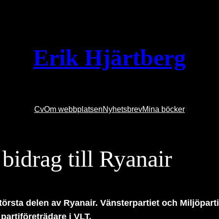
Erik Hjärtberg
Cv
Om webbplatsen
Nyhetsbrev
Mina böcker
bidrag till Ryanair
största delen av Ryanair. Vänsterpartiet och Miljöpart
partiföreträdare i VLT.