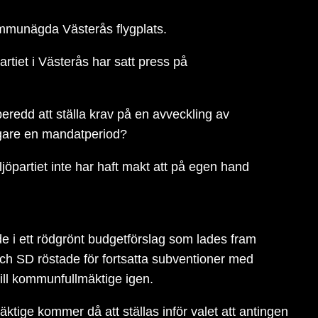
ommunägda Västerås flygplats.
rtiet i Västerås har satt press på
eredd att ställa krav på en avveckling av
rligare en mandatperiod?
ljöpartiet inte har haft makt att på egen hand
de i ett rödgrönt budgetförslag som lades fram
 och SD röstade för fortsatta subventioner med
 till kommunfullmäktige igen.
ktige kommer då att ställas inför valet att antingen