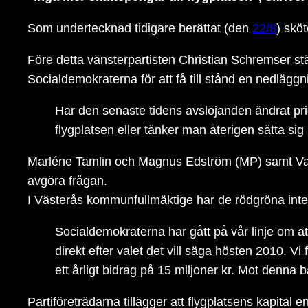
Som undertecknad tidigare berättat (den
22/8
) skö
Före detta vänsterpartisten Christian Schremser stä
Socialdemokraterna för att få till stånd en nedläggni
Har den senaste tidens avslöjanden ändrat pri
flygplatsen eller tänker man återigen sätta sig
Marléne Tamlin och Magnus Edström (MP) samt Vasil
avgöra frågan.
I Västerås kommunfullmäktige har de rödgröna inte
Socialdemokraterna har gått på vår linje om at
direkt efter valet det vill säga hösten 2010. 
ett årligt bidrag på 15 miljoner kr. Mot denna b
Partiföreträdarna tillägger att flygplatsens kapital