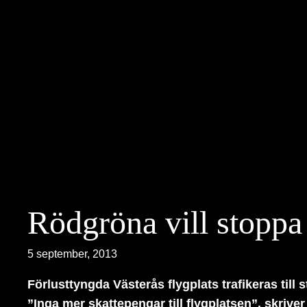
Hoppa
till
innehåll
Rödgröna vill stoppa 
5 september, 2013
Förlusttyngda Västerås flygplats trafikeras till 
”Inga mer skattepengar till flygplatsen”, skriver 