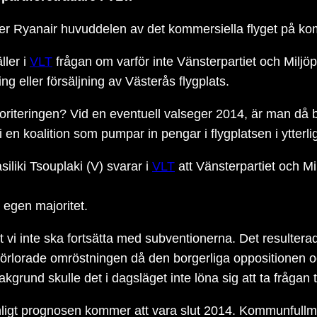
ter Ryanair huvuddelen av det kommersiella flyget på k
ller i
VLT
frågan om varför inte Vänsterpartiet och Miljöpa
ng eller försäljning av Västerås flygplats.
oriteringen? Vid en eventuell valseger 2014, är man då b
 i en koalition som pumpar in pengar i flygplatsen i ytte
iki Tsouplaki (V) svarar i
VLT
att Vänsterpartiet och Mi
 egen majoritet.
t vi inte ska fortsätta med subventionerna. Det resultera
Vi förlorade omröstningen då den borgerliga oppositionen
akgrund skulle det i dagsläget inte löna sig att ta frågan
 enligt prognosen kommer att vara slut 2014. Kommunfullmä