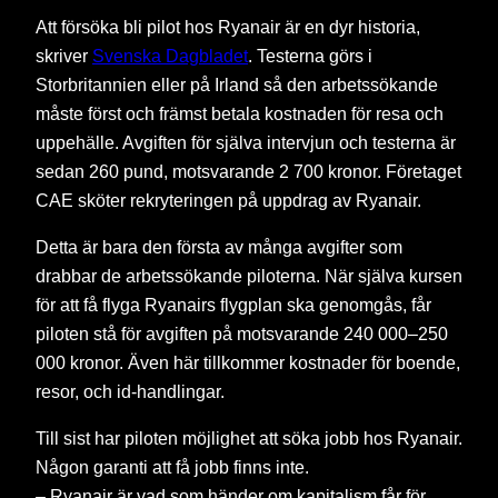
Att försöka bli pilot hos Ryanair är en dyr historia,
skriver
Svenska Dagbladet
. Testerna görs i
Storbritannien eller på Irland så den arbetssökande
måste först och främst betala kostnaden för resa och
uppehälle. Avgiften för själva intervjun och testerna är
sedan 260 pund, motsvarande 2 700 kronor. Företaget
CAE sköter rekryteringen på uppdrag av Ryanair.
Detta är bara den första av många avgifter som
drabbar de arbetssökande piloterna. När själva kursen
för att få flyga Ryanairs flygplan ska genomgås, får
piloten stå för avgiften på motsvarande 240 000–250
000 kronor. Även här tillkommer kostnader för boende,
resor, och id-handlingar.
Till sist har piloten möjlighet att söka jobb hos Ryanair.
Någon garanti att få jobb finns inte.
– Ryanair är vad som händer om kapitalism får för