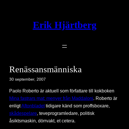
Hoppa
till
innehåll
Erik Hjärtberg
Renässansmänniska
30 september, 2007
Paolo Roberto är aktuell som författare till kokboken
Mina fastrars mat: menyer från Maddaloni
. Roberto är
enligt
Aftonbladet
tidigare känd som proffsboxare,
skådespelare
, teveprogramledare, politisk
åsiktsmaskin, dörrvakt, et cetera.