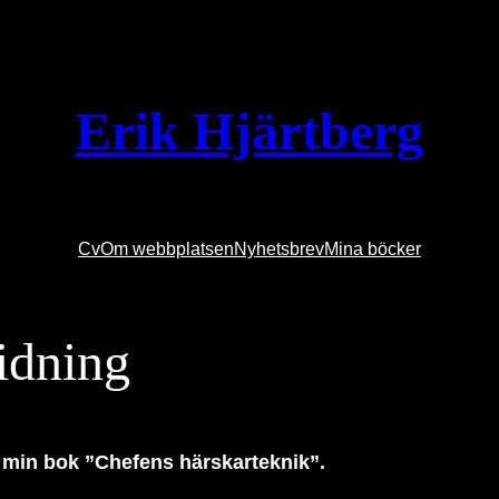
Erik Hjärtberg
Cv
Om webbplatsen
Nyhetsbrev
Mina böcker
tidning
 min bok ”Chefens härskarteknik”.