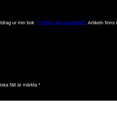
utdrag ur min bok
”Chefens härskarteknik”
. Artikeln finns
iska fält är märkta
*