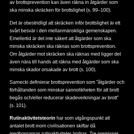
av brottsprevention kan även räkna in åtgärder som
ska minska skräcken för brottslighet (s. 99–100).
Det är obestridligt att skräcken inför brottslighet är ett
svårt besvär i den mellanmänskliga gemenskapen.
Emellertid är det inte säkert att åtgärder som ska
minska skräcken ska räknas som brottsprevention.
Om åtgärder mot skräcken ska räknas med ligger det
även nära till hands att räkna med åtgärder som ska
minska skador orsakade av brott (s. 100).
Sarnecki definierar brottsprevention som ”åtgärder och
förhållanden som minskar sannolikheten för att brott
begås och/eller reducerar skadeverkningar av brott”
(s. 101).
Rutinaktivitetsteorin
har som utgångspunkt att
antalet brott inom civilisationen skiftar då
medborgarnas rutinaktiviteter ändras. Tre premisser