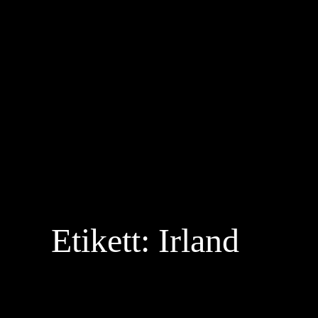
Hoppa
till
innehåll
Etikett:
Irland