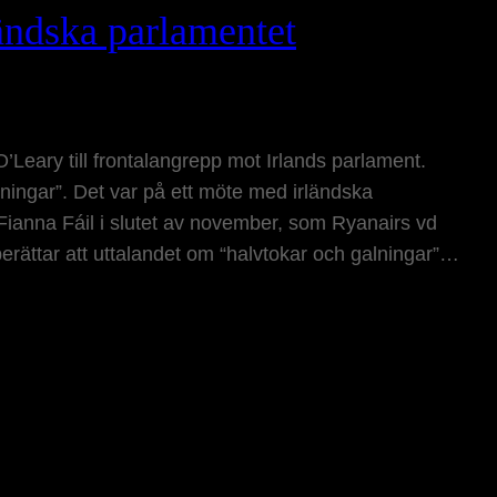
ländska parlamentet
’Leary till frontalangrepp mot Irlands parlament.
lningar”. Det var på ett möte med irländska
 Fianna Fáil i slutet av november, som Ryanairs vd
erättar att uttalandet om “halvtokar och galningar”…