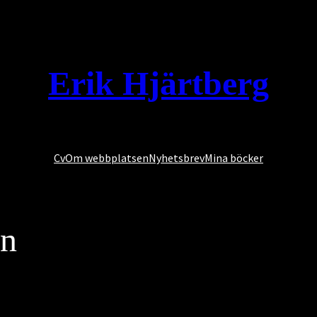
Erik Hjärtberg
Cv
Om webbplatsen
Nyhetsbrev
Mina böcker
en